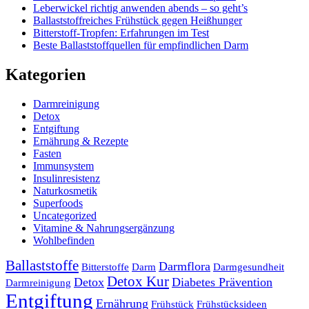
Leberwickel richtig anwenden abends – so geht’s
Ballaststoffreiches Frühstück gegen Heißhunger
Bitterstoff-Tropfen: Erfahrungen im Test
Beste Ballaststoffquellen für empfindlichen Darm
Kategorien
Darmreinigung
Detox
Entgiftung
Ernährung & Rezepte
Fasten
Immunsystem
Insulinresistenz
Naturkosmetik
Superfoods
Uncategorized
Vitamine & Nahrungsergänzung
Wohlbefinden
Ballaststoffe
Darmflora
Bitterstoffe
Darm
Darmgesundheit
Detox Kur
Detox
Diabetes Prävention
Darmreinigung
Entgiftung
Ernährung
Frühstück
Frühstücksideen