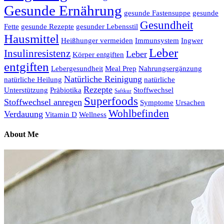
Gesunde Ernährung
gesunde Fastensuppe
gesunde
Gesundheit
Fette
gesunde Rezepte
gesunder Lebensstil
Hausmittel
Heißhunger vermeiden
Immunsystem
Ingwer
Leber
Insulinresistenz
Leber
Körper entgiften
entgiften
Lebergesundheit
Meal Prep
Nahrungsergänzung
Natürliche Reinigung
natürliche Heilung
natürliche
Rezepte
Unterstützung
Präbiotika
Stoffwechsel
Saftkur
Superfoods
Stoffwechsel anregen
Symptome
Ursachen
Wohlbefinden
Verdauung
Vitamin D
Wellness
About Me