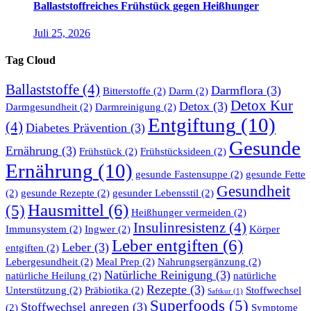
Ballaststoffreiches Frühstück gegen Heißhunger
Juli 25, 2026
Tag Cloud
Ballaststoffe
(4)
Darmflora
(3)
Bitterstoffe
(2)
Darm
(2)
Detox Kur
Detox
(3)
Darmgesundheit
(2)
Darmreinigung
(2)
Entgiftung
(10)
(4)
Diabetes Prävention
(3)
Gesunde
Ernährung
(3)
Frühstück
(2)
Frühstücksideen
(2)
Ernährung
(10)
gesunde Fastensuppe
(2)
gesunde Fette
Gesundheit
(2)
gesunde Rezepte
(2)
gesunder Lebensstil
(2)
Hausmittel
(6)
(5)
Heißhunger vermeiden
(2)
Insulinresistenz
(4)
Immunsystem
(2)
Ingwer
(2)
Körper
Leber entgiften
(6)
Leber
(3)
entgiften
(2)
Lebergesundheit
(2)
Meal Prep
(2)
Nahrungsergänzung
(2)
Natürliche Reinigung
(3)
natürliche Heilung
(2)
natürliche
Rezepte
(3)
Unterstützung
(2)
Präbiotika
(2)
Stoffwechsel
Saftkur
(1)
Superfoods
(5)
Stoffwechsel anregen
(3)
(2)
Symptome