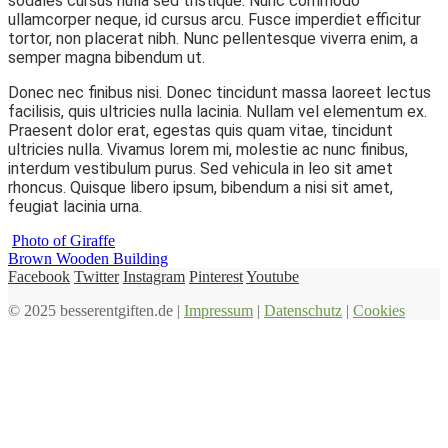
sodales cursus nulla sed tristique. Nunc commodo
ullamcorper neque, id cursus arcu. Fusce imperdiet efficitur
tortor, non placerat nibh. Nunc pellentesque viverra enim, a
semper magna bibendum ut.
Donec nec finibus nisi. Donec tincidunt massa laoreet lectus
facilisis, quis ultricies nulla lacinia. Nullam vel elementum ex.
Praesent dolor erat, egestas quis quam vitae, tincidunt
ultricies nulla. Vivamus lorem mi, molestie ac nunc finibus,
interdum vestibulum purus. Sed vehicula in leo sit amet
rhoncus. Quisque libero ipsum, bibendum a nisi sit amet,
feugiat lacinia urna.
Photo of Giraffe
Brown Wooden Building
Facebook
Twitter
Instagram
Pinterest
Youtube
© 2025 besserentgiften.de |
Impressum
|
Datenschutz
|
Cookies