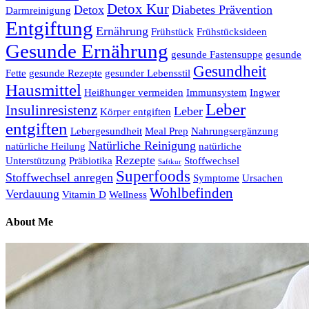
Detox Kur
Detox
Diabetes Prävention
Darmreinigung
Entgiftung
Ernährung
Frühstück
Frühstücksideen
Gesunde Ernährung
gesunde Fastensuppe
gesunde
Gesundheit
Fette
gesunde Rezepte
gesunder Lebensstil
Hausmittel
Heißhunger vermeiden
Immunsystem
Ingwer
Leber
Insulinresistenz
Leber
Körper entgiften
entgiften
Lebergesundheit
Meal Prep
Nahrungsergänzung
Natürliche Reinigung
natürliche Heilung
natürliche
Rezepte
Unterstützung
Präbiotika
Stoffwechsel
Saftkur
Superfoods
Stoffwechsel anregen
Symptome
Ursachen
Wohlbefinden
Verdauung
Vitamin D
Wellness
About Me