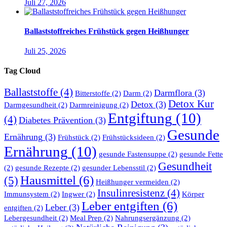
Juli 27, 2026
Ballaststoffreiches Frühstück gegen Heißhunger
Juli 25, 2026
Tag Cloud
Ballaststoffe
(4)
Darmflora
(3)
Bitterstoffe
(2)
Darm
(2)
Detox Kur
Detox
(3)
Darmgesundheit
(2)
Darmreinigung
(2)
Entgiftung
(10)
(4)
Diabetes Prävention
(3)
Gesunde
Ernährung
(3)
Frühstück
(2)
Frühstücksideen
(2)
Ernährung
(10)
gesunde Fastensuppe
(2)
gesunde Fette
Gesundheit
(2)
gesunde Rezepte
(2)
gesunder Lebensstil
(2)
Hausmittel
(6)
(5)
Heißhunger vermeiden
(2)
Insulinresistenz
(4)
Immunsystem
(2)
Ingwer
(2)
Körper
Leber entgiften
(6)
Leber
(3)
entgiften
(2)
Lebergesundheit
(2)
Meal Prep
(2)
Nahrungsergänzung
(2)