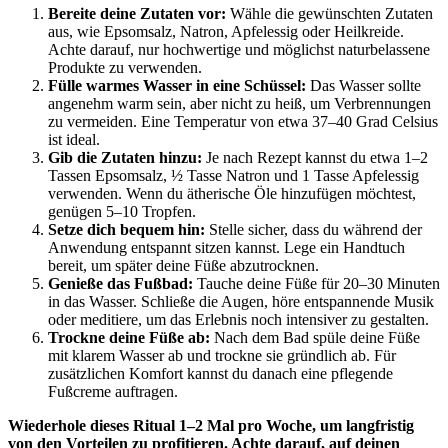
Bereite deine Zutaten vor:
Wähle die gewünschten Zutaten
aus, wie Epsomsalz, Natron, Apfelessig oder Heilkreide.
Achte darauf, nur hochwertige und möglichst naturbelassene
Produkte zu verwenden.
Fülle warmes Wasser in eine Schüssel:
Das Wasser sollte
angenehm warm sein, aber nicht zu heiß, um Verbrennungen
zu vermeiden. Eine Temperatur von etwa 37–40 Grad Celsius
ist ideal.
Gib die Zutaten hinzu:
Je nach Rezept kannst du etwa 1–2
Tassen Epsomsalz, ½ Tasse Natron und 1 Tasse Apfelessig
verwenden. Wenn du ätherische Öle hinzufügen möchtest,
genügen 5–10 Tropfen.
Setze dich bequem hin:
Stelle sicher, dass du während der
Anwendung entspannt sitzen kannst. Lege ein Handtuch
bereit, um später deine Füße abzutrocknen.
Genieße das Fußbad:
Tauche deine Füße für 20–30 Minuten
in das Wasser. Schließe die Augen, höre entspannende Musik
oder meditiere, um das Erlebnis noch intensiver zu gestalten.
Trockne deine Füße ab:
Nach dem Bad spüle deine Füße
mit klarem Wasser ab und trockne sie gründlich ab. Für
zusätzlichen Komfort kannst du danach eine pflegende
Fußcreme auftragen.
Wiederhole dieses Ritual 1–2 Mal pro Woche, um langfristig
von den Vorteilen zu profitieren. Achte darauf, auf deinen