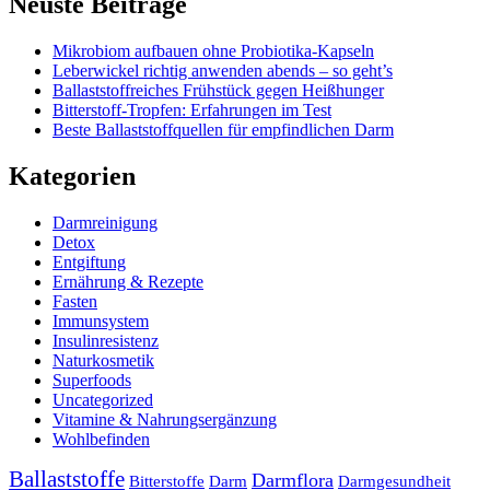
Neuste Beiträge
Mikrobiom aufbauen ohne Probiotika-Kapseln
Leberwickel richtig anwenden abends – so geht’s
Ballaststoffreiches Frühstück gegen Heißhunger
Bitterstoff-Tropfen: Erfahrungen im Test
Beste Ballaststoffquellen für empfindlichen Darm
Kategorien
Darmreinigung
Detox
Entgiftung
Ernährung & Rezepte
Fasten
Immunsystem
Insulinresistenz
Naturkosmetik
Superfoods
Uncategorized
Vitamine & Nahrungsergänzung
Wohlbefinden
Ballaststoffe
Darmflora
Bitterstoffe
Darm
Darmgesundheit