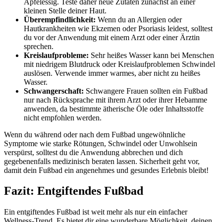
Apfelessig. Teste daher neue Zutaten zunächst an einer
kleinen Stelle deiner Haut.
Überempfindlichkeit:
Wenn du an Allergien oder
Hautkrankheiten wie Ekzemen oder Psoriasis leidest, solltest
du vor der Anwendung mit einem Arzt oder einer Ärztin
sprechen.
Kreislaufprobleme:
Sehr heißes Wasser kann bei Menschen
mit niedrigem Blutdruck oder Kreislaufproblemen Schwindel
auslösen. Verwende immer warmes, aber nicht zu heißes
Wasser.
Schwangerschaft:
Schwangere Frauen sollten ein Fußbad
nur nach Rücksprache mit ihrem Arzt oder ihrer Hebamme
anwenden, da bestimmte ätherische Öle oder Inhaltsstoffe
nicht empfohlen werden.
Wenn du während oder nach dem Fußbad ungewöhnliche
Symptome wie starke Rötungen, Schwindel oder Unwohlsein
verspürst, solltest du die Anwendung abbrechen und dich
gegebenenfalls medizinisch beraten lassen. Sicherheit geht vor,
damit dein Fußbad ein angenehmes und gesundes Erlebnis bleibt!
Fazit: Entgiftendes Fußbad
Ein entgiftendes Fußbad ist weit mehr als nur ein einfacher
Wellness-Trend. Es bietet dir eine wunderbare Möglichkeit, deinen