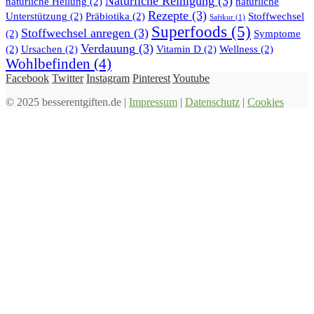
Natürliche Reinigung
(3)
natürliche Heilung
(2)
natürliche
Rezepte
(3)
Unterstützung
(2)
Präbiotika
(2)
Stoffwechsel
Saftkur
(1)
Superfoods
(5)
Stoffwechsel anregen
(3)
(2)
Symptome
Verdauung
(3)
(2)
Ursachen
(2)
Vitamin D
(2)
Wellness
(2)
Wohlbefinden
(4)
Facebook
Twitter
Instagram
Pinterest
Youtube
© 2025 besserentgiften.de |
Impressum
|
Datenschutz
|
Cookies