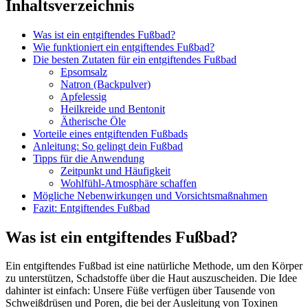
Inhaltsverzeichnis
Was ist ein entgiftendes Fußbad?
Wie funktioniert ein entgiftendes Fußbad?
Die besten Zutaten für ein entgiftendes Fußbad
Epsomsalz
Natron (Backpulver)
Apfelessig
Heilkreide und Bentonit
Ätherische Öle
Vorteile eines entgiftenden Fußbads
Anleitung: So gelingt dein Fußbad
Tipps für die Anwendung
Zeitpunkt und Häufigkeit
Wohlfühl-Atmosphäre schaffen
Mögliche Nebenwirkungen und Vorsichtsmaßnahmen
Fazit: Entgiftendes Fußbad
Was ist ein entgiftendes Fußbad?
Ein entgiftendes Fußbad ist eine natürliche Methode, um den Körper
zu unterstützen, Schadstoffe über die Haut auszuscheiden. Die Idee
dahinter ist einfach: Unsere Füße verfügen über Tausende von
Schweißdrüsen und Poren, die bei der Ausleitung von Toxinen